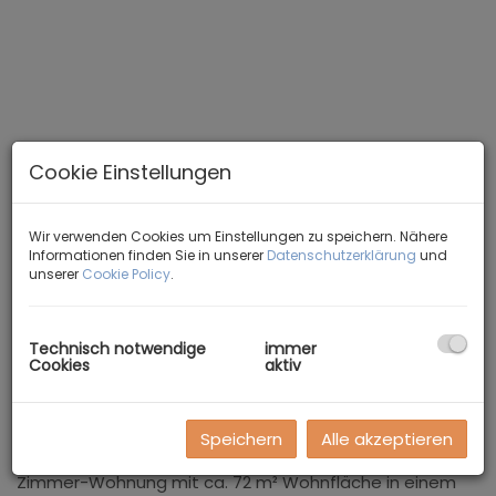
Cookie Einstellungen
Wir verwenden Cookies um Einstellungen zu speichern. Nähere
Informationen finden Sie in unserer
Datenschutzerklärung
und
unserer
Cookie Policy
.
Garten
Technisch notwendige
immer
Cookies
aktiv
Beschreibung
Speichern
Alle akzeptieren
Zur Vermietung gelangt eine moderne, barrierefreie 3-
Zimmer-Wohnung mit ca. 72 m² Wohnfläche in einem