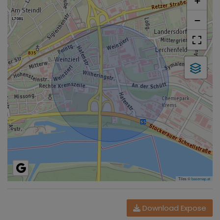
+
−
Tiles ©
basemap.at
Download Expose