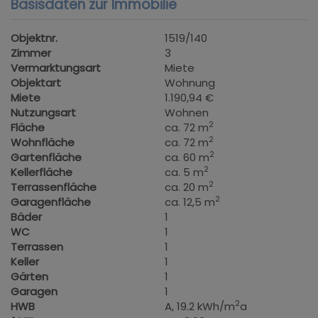
Basisdaten zur Immobilie
Objektnr.
1519/140
Zimmer
3
Vermarktungsart
Miete
Objektart
Wohnung
Miete
1.190,94 €
Nutzungsart
Wohnen
2
Fläche
ca. 72 m
2
Wohnfläche
ca. 72 m
2
Gartenfläche
ca. 60 m
2
Kellerfläche
ca. 5 m
2
Terrassenfläche
ca. 20 m
2
Garagenfläche
ca. 12,5 m
Bäder
1
WC
1
Terrassen
1
Keller
1
Gärten
1
Garagen
1
2
HWB
A, 19.2 kWh/m
a